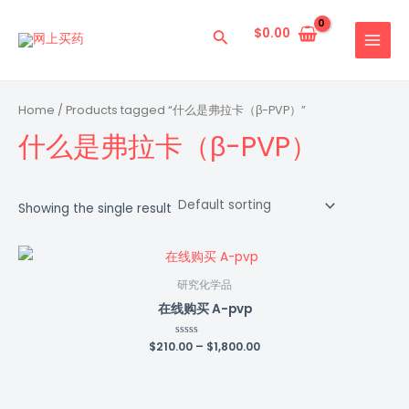
跳
MAIN
至
$
0.00
搜
MENU
内
索
容
Home
/ Products tagged “什么是弗拉卡（β-PVP）”
什么是弗拉卡（β-PVP）
Showing the single result
研究化学品
在线购买 A-pvp
$
210.00
Rated
–
$
1,800.00
0
out
of
5