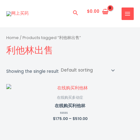
跳
MAIN
至
$
0.00
搜
MENU
内
索
容
Home
/ Products tagged “利他林出售”
利他林出售
Showing the single result
在线购买多动症
在线购买利他林
$
175.00
Rated
–
$
510.00
0
out
of
5