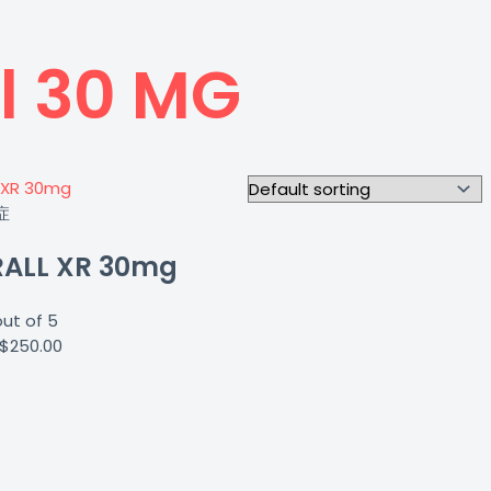
 30 MG
症
LL XR 30mg
ut of 5
$
250.00