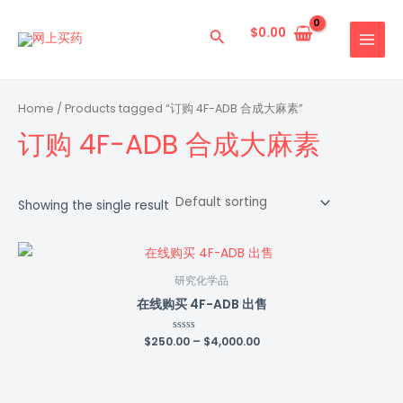
跳
MAIN
至
$
0.00
搜
MENU
内
索
容
Home
/ Products tagged “订购 4F-ADB 合成大麻素”
订购 4F-ADB 合成大麻素
Showing the single result
研究化学品
在线购买 4F-ADB 出售
$
250.00
Rated
–
$
4,000.00
0
out
of
5