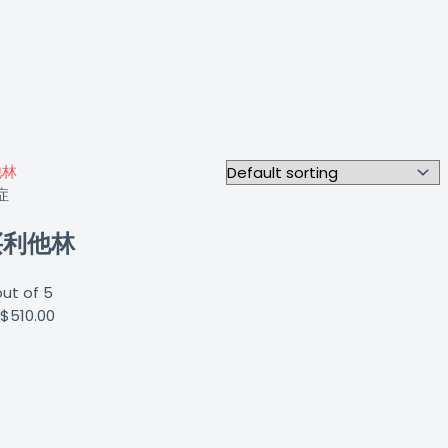
症
买利他林
ut of 5
–
$
510.00