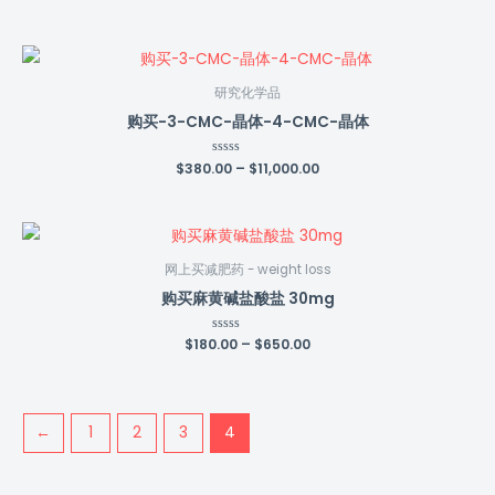
0
out
of
5
研究化学品
购买-3-CMC-晶体-4-CMC-晶体
$
380.00
Rated
–
$
11,000.00
0
out
of
5
网上买减肥药 - weight loss
购买麻黄碱盐酸盐 30mg
$
180.00
Rated
–
$
650.00
0
out
of
5
←
1
2
3
4