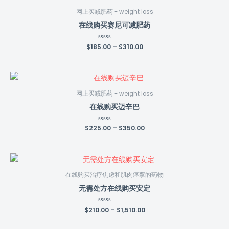
网上买减肥药 - weight loss
在线购买赛尼可减肥药
$
185.00
Rated
–
$
310.00
0
out
of
5
网上买减肥药 - weight loss
在线购买迈辛巴
$
225.00
Rated
–
$
350.00
0
out
of
5
在线购买治疗焦虑和肌肉痉挛的药物
无需处方在线购买安定
$
210.00
Rated
–
$
1,510.00
0
out
of