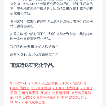
当您向 TRRC SHOP 申请研究用化学品时，我们保证会迅
速、安全地将您的申请送达，因为 RC BUY 随时都在销售
研究用化学品。
使用比特币或银行转账申请合成研究连接，在 RC 购买网
站上很容易实现。
如果在欧洲中部时间下午 15:00 之前收到付款，我们将在
同一工作日寄送研究化学品。
我们不向未满 18 岁的人递送物品！
出售的 2 fdck 晶体仅供研究之用。
谨慎运送研究化学品。
2-FDCK uk
,
2-FDCK 供巴西销售
,
2-FDCK 俄罗斯
,
2-
FDCK 墨西哥
,
2-FDCK 德国
,
2-FDCK 澳大利亚
,
2-FDCK
美国
,
2-氟代氯甲胺
,
2FDCK
,
出售氯胺酮
,
在线购买氯胺
酮
,
待售 2-FDCK
,
最佳开他敏药房
,
购买 2FDCK
,
购买
2FDCK 2-氟代氯氯乙胺