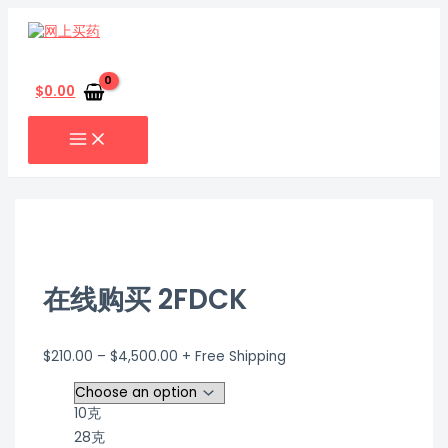
MAIN
跳
在
MENU
至
线
内
购
搜
容
买
索
2FDCK
$
0.00
quantity
在线购买 2FDCK
$
210.00
–
$
4,500.00
+ Free Shipping
10克
28克