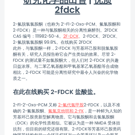
研究化学品出售
|
优质
2fdck
2-氟脱氯氯胺酮（也称为 2′-Fl-2-Oxo-PCM、氟氯胺酮和
2-FDCK）是一种与氯胺酮相关的分离性麻醉剂。2FDCK
CAS 编号：111982-50-4。
2F-DCK
、2-FDCK、2FDCK、
2-氟脱氯氯胺酮 99.8%。在线购买 2FDCK
此外，与氯胺酮一样，2-FDCK 与芳基环己胺和脱氯氯胺
酮有关，研究人员报告称它会产生类似的效果。尽管 2-
FDCK 的测试量不如氯胺酮大，但人们对 2-FDCK 的兴趣
日益浓厚。与二苯乙氧基酯和甲氧基苯乙氧基酯等合成物
相比，2-FDCK 可能是分离性研究中最令人兴奋的化学物
质之一。
在此在线购买 2-FDCK 盐酸盐。
2-Fl-2′-Oxo-PCM 又称
2-氟代氯甲胺
2-FDCK，以及不准
确的 2-氟氯胺酮、
氟氯克他明和 2-FK
，是一种鲜为人知的
芳基环己胺类新型解离物质。它与氯胺酮和去氯氯胺酮
（DCK）的化学性质相似。它被认为是一种 NMDA 受体拮
抗剂，但目前的研究还很有限。2-FDCK等芳基环己胺类药