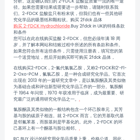
分析。这是确认我们的 2-FDCK 盐酸盐质量一流的唯一途
径。如果您需要结果或需要进一步帮助，请随时联系我
们。2-FDCK 盐酸盐只有粉末状，但我们也有一些其他研
究化学品的吸墨纸和颗粒状。购买 2fdck 晶体
购买 2-FDCK Hydrochloride
.Buy 2fdck in UK的特殊条款
和条件
您可以在此在线购买盐酸 2-FDCK，但您必须年满 18 周
岁，并了解本网站和结账过程中所述的所有条款和条件。
如果您符合所有这些条件，只需使用注册表，填写您的第
一个送货地址，然后开始购买即可购买 2fdck 晶体，
在线购买2-FDCK，2-氟代氯氯乙胺，又称2-FDCK和2′-Fl-
2-Oxo-PCM，氟氯乙胺，是一种合成研究化学品。它首次
出现在 2013 年的一篇研究文章中，是以氯胺酮及其类似物
为基础合成和评估新型研究化学品工作的一部分。氯胺酮
于 1964 年问世，1970 年获准用于临床，成为最重要、研
究最广泛的通用研究化学品之一。
.
氯胺酮及其类似物的一般结构包含一个环己胺单元，其芳
基与胺的碳原子相连。就 2-FDCK 而言，它的芳基取代基
是邻氟苯基，而胺基则是甲基化的。此外，2-FDCK 的环
己基环上有一个酮基与胺位相邻。
.
RC BUY 设计的研究用化学品质量上乘，价格公道。因此，