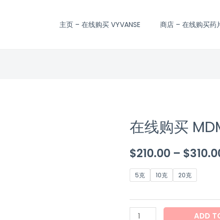
主页 – 在线购买 VYVANSE
商店 – 在线购买药
在线购买 MD
在
线
$
210.00
–
$
310.0
购
买
5克
10克
20克
MDMA
水
晶
ADD T
quantity