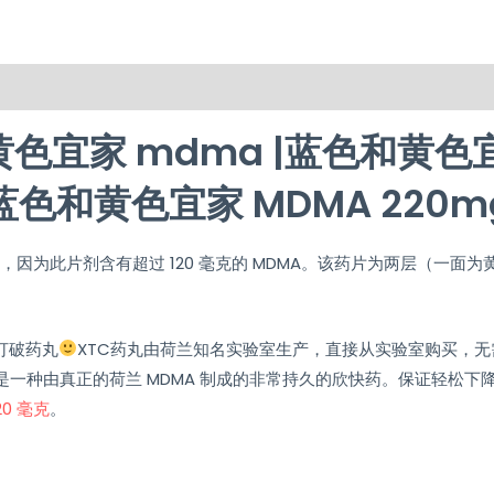
on
Reviews (0)
色宜家 mdma |蓝色和黄色宜
蓝色和黄色宜家 MDMA 220m
，因为此片剂含有超过 120 毫克的 MDMA。该药片为两层（一
打破药丸
XTC药丸由荷兰知名实验室生产，直接从实验室购买，无需
一种由真正的荷兰 MDMA 制成的非常持久的欣快药。保证轻松下
20 毫克
。