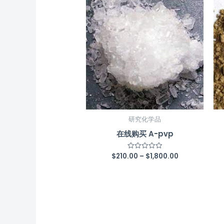
研究化学品
在线购买 A-pvp
$
210.00
–
$
1,800.00
Rated
0
out
of
5