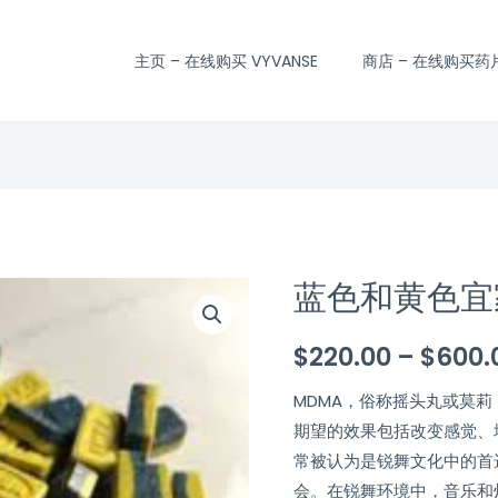
主页 – 在线购买 VYVANSE
商店 – 在线购买药
蓝色和黄色宜家
蓝
色
$
220.00
–
$
600.
和
黄
MDMA，俗称摇头丸或莫
色
期望的效果包括改变感觉、增
宜
常被认为是锐舞文化中的首
家
会。在锐舞环境中，音乐和