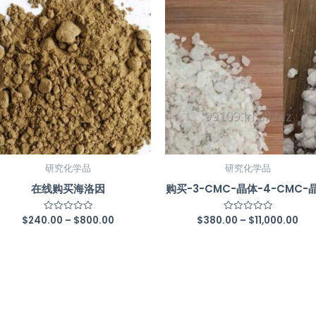
研究化学品
研究化学品
在线购买海洛因
购买-3-CMC-晶体-4-CMC-
$
240.00
–
$
800.00
$
380.00
–
$
11,000.00
Rated
Rated
0
0
out
out
of
of
5
5