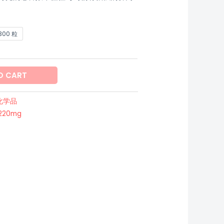
300 粒
O CART
化学品
20mg