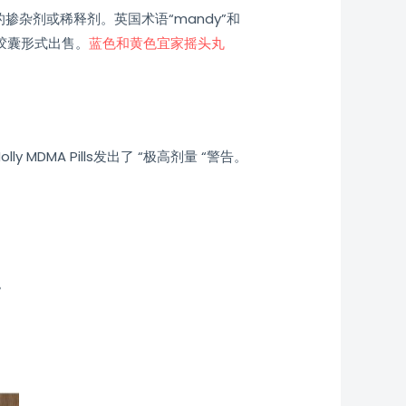
的掺杂剂或稀释剂。英国术语“mandy”和
或胶囊形式出售。
蓝色和黄色宜家摇头丸
MDMA Pills发出了 “极高剂量 “警告。
。