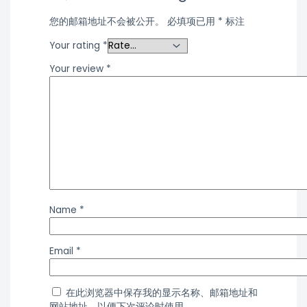
您的邮箱地址不会被公开。
必填项已用
*
标注
Your rating
*
Your review
*
Name
*
Email
*
在此浏览器中保存我的显示名称、邮箱地址和
网站地址，以便下次评论时使用。