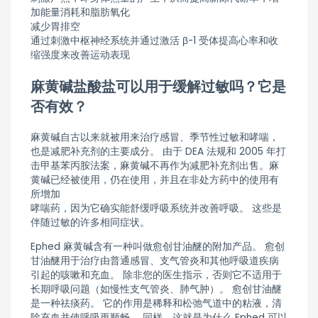
加能量消耗和脂肪氧化
减少胃排空
通过刺激中枢神经系统并通过激活 β-1 受体提高心率和收
缩强度来改善运动表现
麻黄碱盐酸盐可以用于缓解过敏吗？它是
否有效？
麻黄碱自古以来就被用来治疗感冒、季节性过敏和哮喘，
也是减肥补充剂的主要成分。 由于 DEA 法规和 2005 年打
击甲基苯丙胺法案，麻黄碱不再作为减肥补充剂出售。麻
黄碱已经被使用，仍在使用，并且在非处方药中的使用有
所增加
哮喘药，因为它确实能舒缓呼吸系统并改善呼吸。 这些是
伴随过敏的许多相同症状。
Ephed 麻黄碱含有一种叫做愈创甘油醚的附加产品。 愈创
甘油醚用于治疗由普通感冒、支气管炎和其他呼吸道疾病
引起的咳嗽和充血。 除非您的医生指示，否则它不适用于
长期呼吸问题（如慢性支气管炎、肺气肿）。 愈创甘油醚
是一种祛痰药。 它的作用是稀释和松弛气道中的粘液，清
除充血并使呼吸更顺畅。 同样，这就是为什么 Ephed 可以