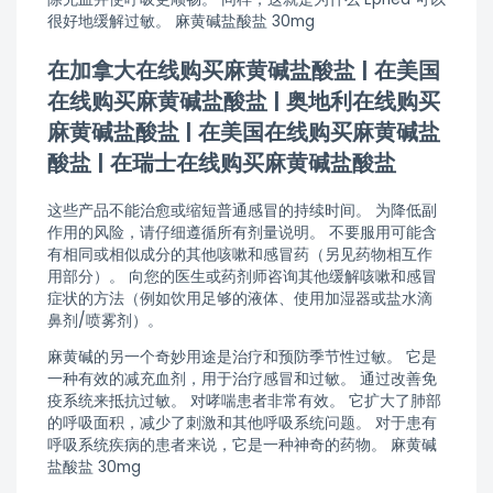
很好地缓解过敏。 麻黄碱盐酸盐 30mg
在加拿大在线购买麻黄碱盐酸盐 | 在美国
在线购买麻黄碱盐酸盐 | 奥地利在线购买
麻黄碱盐酸盐 | 在美国在线购买麻黄碱盐
酸盐 | 在瑞士在线购买麻黄碱盐酸盐
这些产品不能治愈或缩短普通感冒的持续时间。 为降低副
作用的风险，请仔细遵循所有剂量说明。 不要服用可能含
有相同或相似成分的其他咳嗽和感冒药（另见药物相互作
用部分）。 向您的医生或药剂师咨询其他缓解咳嗽和感冒
症状的方法（例如饮用足够的液体、使用加湿器或盐水滴
鼻剂/喷雾剂）。
麻黄碱的另一个奇妙用途是治疗和预防季节性过敏。 它是
一种有效的减充血剂，用于治疗感冒和过敏。 通过改善免
疫系统来抵抗过敏。 对哮喘患者非常有效。 它扩大了肺部
的呼吸面积，减少了刺激和其他呼吸系统问题。 对于患有
呼吸系统疾病的患者来说，它是一种神奇的药物。 麻黄碱
盐酸盐 30mg