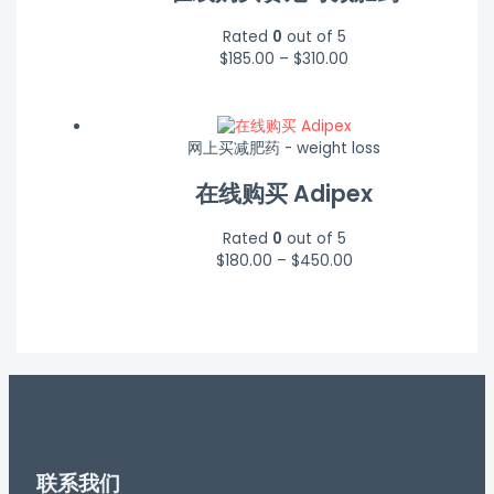
Rated
0
out of 5
$
185.00
–
$
310.00
网上买减肥药 - weight loss
在线购买 Adipex
Rated
0
out of 5
$
180.00
–
$
450.00
联系我们